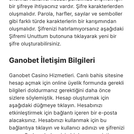
bir şifreye ihtiyacınız vardır. Şifre karakterlerden
oluşmalıdır. Parola, harfler, sayılar ve semboller
gibi farklı türde karakterlerin bir karışımından
oluşmalıdır. Şifrenizi hatırlamıyorsanız aşağıdaki
Şifremi Unuttum butonuna tıklayarak yeni bir
şifre oluşturabilirsiniz.
Ganobet İletişim Bilgileri
Ganobet Casino Hizmetleri. Canlı bahis sitesine
hesap açmak için online üyelik formunda gerekli
bilgileri doldurmanız gerektiğini daha önce
sizlere söylemiştik. Hesap oluşturmak için
aşağıdaki düğmeye tıklayın. Hesabınızı
etkinleştirmek için bağlantı içeren bir e-posta
alacaksınız. Hesabınızı kullanmak için bu
bağlantıya tıklayın ve kullanıcı adınızı ve şifrenizi