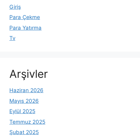
Giriş
Para Çekme
Para Yatırma
Tv
Arşivler
Haziran 2026
Mayıs 2026
Eylül 2025
Temmuz 2025
Şubat 2025