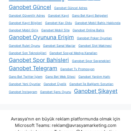
Ganobet Güncel
Ganobet Güncel Adres
Ganobet Güvenilir Adres
Ganobet Kayıt
Gano Bet Kayıt Belgeleri
Ganobet Kayıt Bilgileri
Ganobet Kaç Oldu
Ganobet Mobil Bahis Hakkında
Ganobet Mobil Giriş
Ganobet Mobil Site
Ganobet Online Bahis
Ganobet Oyununa Erişim
Ganobet Poker Oyunları
Ganobet Rulet Oyunu
Ganobet Sanal Maçlar
Ganobet Slot Makinesi
Ganobet Son Teknolojileri
Ganobet Sosyal Medya Kanalları
Ganobet Spor Bahisleri
Ganobet Spor Seçenekleri
Ganobet Telegram
Ganobet Tv Promosyon
Gano Bet Twitter İşlem
Gano Bet Web Sitesi
Ganobet Yardım Hattı
Ganobet Yeni Oyunlar
Ganobet Üyelik
Ganobet İle Bağlantı Sorunları
Ganobet Şikayet
Ganobet İnstagram
Ganobet Şans Oyunu
Avrasya'nın en büyük reklam platformunda olmak için
Microsoft Teams:
reklam@avrasyamarketing.com