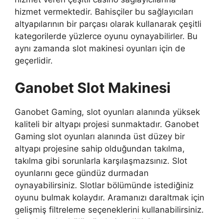
hizmet vermektedir. Bahisçiler bu sağlayıcıları
altyapılarının bir parçası olarak kullanarak çeşitli
kategorilerde yüzlerce oyunu oynayabilirler. Bu
aynı zamanda slot makinesi oyunları için de
geçerlidir.
Ganobet Slot Makinesi
Ganobet Gaming, slot oyunları alanında yüksek
kaliteli bir altyapı projesi sunmaktadır. Ganobet
Gaming slot oyunları alanında üst düzey bir
altyapı projesine sahip olduğundan takılma,
takılma gibi sorunlarla karşılaşmazsınız. Slot
oyunlarını gece gündüz durmadan
oynayabilirsiniz. Slotlar bölümünde istediğiniz
oyunu bulmak kolaydır. Aramanızı daraltmak için
gelişmiş filtreleme seçeneklerini kullanabilirsiniz.