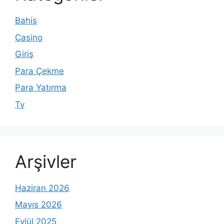
Bahis
Casino
Giriş
Para Çekme
Para Yatırma
Tv
Arşivler
Haziran 2026
Mayıs 2026
Eylül 2025