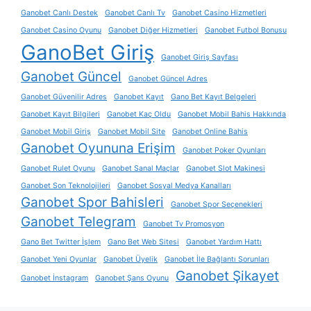
Ganobet Canlı Destek
Ganobet Canlı Tv
Ganobet Casino Hizmetleri
Ganobet Casino Oyunu
Ganobet Diğer Hizmetleri
Ganobet Futbol Bonusu
GanoBet Giriş
Ganobet Giriş Sayfası
Ganobet Güncel
Ganobet Güncel Adres
Ganobet Güvenilir Adres
Ganobet Kayıt
Gano Bet Kayıt Belgeleri
Ganobet Kayıt Bilgileri
Ganobet Kaç Oldu
Ganobet Mobil Bahis Hakkında
Ganobet Mobil Giriş
Ganobet Mobil Site
Ganobet Online Bahis
Ganobet Oyununa Erişim
Ganobet Poker Oyunları
Ganobet Rulet Oyunu
Ganobet Sanal Maçlar
Ganobet Slot Makinesi
Ganobet Son Teknolojileri
Ganobet Sosyal Medya Kanalları
Ganobet Spor Bahisleri
Ganobet Spor Seçenekleri
Ganobet Telegram
Ganobet Tv Promosyon
Gano Bet Twitter İşlem
Gano Bet Web Sitesi
Ganobet Yardım Hattı
Ganobet Yeni Oyunlar
Ganobet Üyelik
Ganobet İle Bağlantı Sorunları
Ganobet Şikayet
Ganobet İnstagram
Ganobet Şans Oyunu