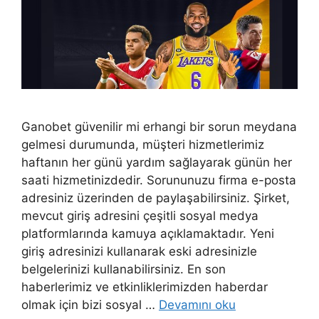
Ganobet güvenilir mi erhangi bir sorun meydana
gelmesi durumunda, müşteri hizmetlerimiz
haftanın her günü yardım sağlayarak günün her
saati hizmetinizdedir. Sorununuzu firma e-posta
adresiniz üzerinden de paylaşabilirsiniz. Şirket,
mevcut giriş adresini çeşitli sosyal medya
platformlarında kamuya açıklamaktadır. Yeni
giriş adresinizi kullanarak eski adresinizle
belgelerinizi kullanabilirsiniz. En son
haberlerimiz ve etkinliklerimizden haberdar
olmak için bizi sosyal …
Devamını oku