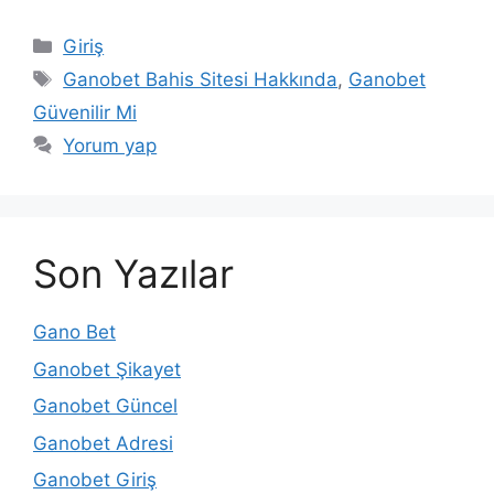
Kategoriler
Giriş
Etiketler
Ganobet Bahis Sitesi Hakkında
,
Ganobet
Güvenilir Mi
Yorum yap
Son Yazılar
Gano Bet
Ganobet Şikayet
Ganobet Güncel
Ganobet Adresi
Ganobet Giriş