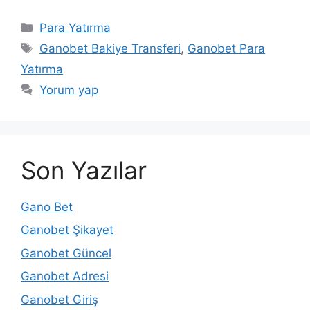
Kategoriler
Para Yatırma
Etiketler
Ganobet Bakiye Transferi
,
Ganobet Para
Yatırma
Yorum yap
Son Yazılar
Gano Bet
Ganobet Şikayet
Ganobet Güncel
Ganobet Adresi
Ganobet Giriş