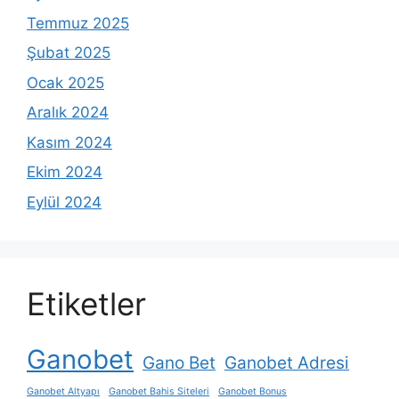
Temmuz 2025
Şubat 2025
Ocak 2025
Aralık 2024
Kasım 2024
Ekim 2024
Eylül 2024
Etiketler
Ganobet
Gano Bet
Ganobet Adresi
Ganobet Altyapı
Ganobet Bahis Siteleri
Ganobet Bonus