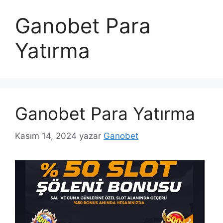
Ganobet Para
Yatırma
Ganobet Para Yatırma
Kasım 14, 2024
yazar
Ganobet