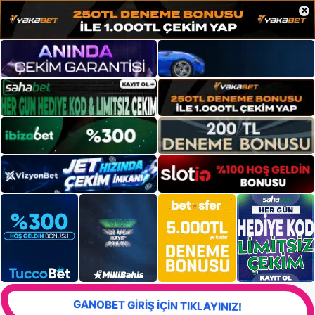
×
GANOBET GİRİŞ İÇİN TIKLAYINIZ!